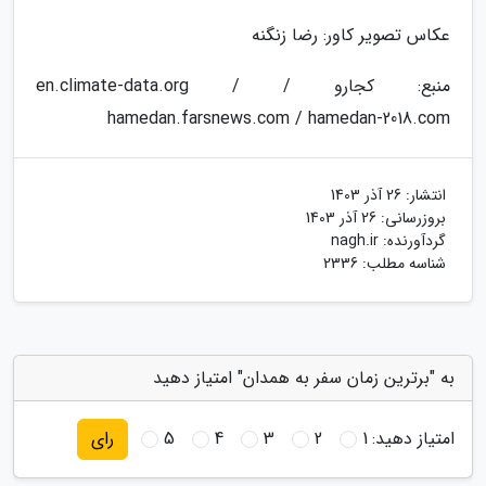
عکاس تصویر کاور: رضا زنگنه
منبع: کجارو / en.climate-data.org /
hamedan.farsnews.com / hamedan-2018.com
انتشار:
26 آذر 1403
بروزرسانی:
26 آذر 1403
گردآورنده:
nagh.ir
شناسه مطلب: 2336
به "برترین زمان سفر به همدان" امتیاز دهید
امتیاز دهید:
1
2
3
4
5
رای