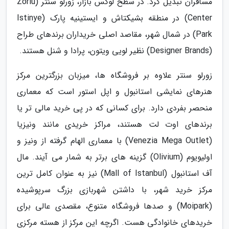
مسافران تبدیل کرد. در سطح لوکس بازار، زورلو سنتر (Zorlu
Center) در منطقه بشیکتاش و ایستینیه پارک (Istinye
Park) در شمال شهر، مقاصد اصلی خریداران برندهای طراح
(Designer Brands) نظیر لویی ویتون، پرادا و شنل هستند.
زورلو سنتر علاوه بر فروشگاه ها، میزبان بزرگترین مرکز
هنرهای نمایشی استانبول و اپل استور است که معماری
منحصر بفردی دارد. برای کسانی که در پی خرید مالی تر یا
برندهای اوت لت هستند، مراکز خریدی مانند ونیزیا
(Venezia Mega Outlet) با معماری الهام گرفته از ونیز و
اولیویوم (Olivium) گزینه های برتر به شمار می آیند. مال
آف استانبول (Mall of Istanbul) نیز به عنوان کامل ترین
مرکز خرید شهر، با داشتن شهربازی بزرگ سرپوشیده
(Moipark) و صدها فروشگاه متنوع، مقصدی عالی برای
خریدهای خانوادگی هست. اگرچه این مرکز از هسته مرکزی