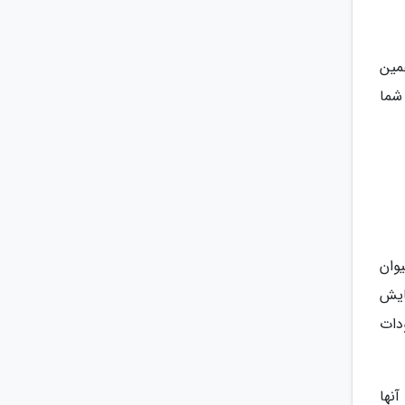
مین
شما
وان
ایش
دات
آنها