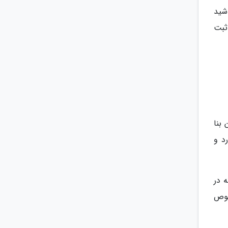
شید
ثبت
بنا
د و
ه در
صوص