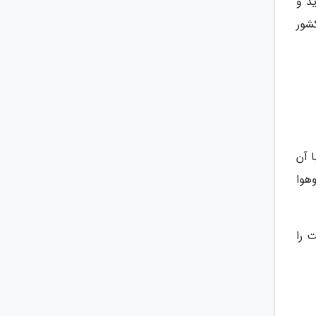
د و
شور
 آن
وهوا
 را