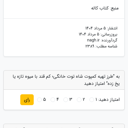
منبع: کتاب کاله
انتشار:
5 مرداد 1404
بروزرسانی:
5 مرداد 1404
گردآورنده:
nagh.ir
شناسه مطلب: 2389
به "طرز تهیه کمپوت شاه توت خانگی؛ کم قند با میوه تازه یا
یخ زده" امتیاز دهید
امتیاز دهید:
1
2
3
4
5
رای