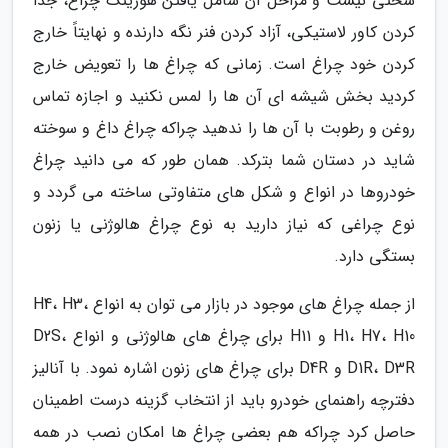
سختی نیست و مراحل آن شامل یافتن هوزینگ چراغ، جدا
کردن کاور لاستیکی، آزاد کردن فنر نگه دارنده و نهایتاً خارج
کردن خود چراغ است. زمانی که چراغ ها را تعویض خارج
کردید بخش شیشه ای آن ها را لمس نکنید و اجازه تماس
روغن و رطوبت با آن ها را ندهید چراکه چراغ داغ و سوخته
شاید در دستان شما بترکد. همان طور که می دانید چراغ
خودروها در انواع و شکل های متفاوتی ساخته می گردد و
نوع چراغی که نیاز دارید به نوع چراغ هالوژنی یا زنون
بستگی دارد.
از جمله چراغ های موجود در بازار می توان به انواع H4، H3،
H1، H7، H10 و H11 برای چراغ های هالوژنی و انواع D2S،
D1R، D3R و D4R برای چراغ های زنون اشاره نمود. با آنالیز
دفترچه راهنمای خودرو باید از انتخاب گزینه درست اطمینان
حاصل کرد چراکه هم بعضی چراغ ها امکان نصب در همه