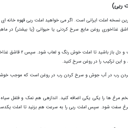
ت ربی)
رین نسخه املت ایرانی است. اگر می خواهید املت ربی قهوه خانه ای ب
فر درست کنید باید برای 4 عدد تخم مرغ 4 قاشق غذاخوری روغن مایع سرخ کردنی یا حیوانی (یا بیشتر) در ما
در ریختن روغن مثل املت های قهوه خانه ای دست و دل باز باشید تا املت خوش رنگ و 
 این ترکیب را در روغن سرخ کنید.
کردن رب در آب جوش و سرخ کردن رب در روغن است که موجب خوش
تخم مرغ ها را یکی یکی اضافه کنید. اندازهی هم نمک و فلفل سیاه 
مرغ سفت شود. سپس املت ربی را به سرعت هم بزنید تا املت یکدس