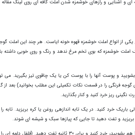
ه ای و آشنایی و رازهای خوشمزه شدن املت کافه ای روی لینک مقاله م
 یکی از انواع املت خوشمزه قهوه خونه ایاست. هر چند این املت گوجه
املت خوشمزه که بوی تخم مرغ ندهد و رنگ و روی خوبی داشته با
بشویید و پوست آنها را با پوست کن یا یک چاقوی تیز بگیرید. می توا
دن گوجه فرنگی را در قسمت نکات تکمیلی این مطلب بخوانید) بعد از گر
 نگینی ریز خرد کنید و کنار بگذارید.
ی باریک خرد کنید. در یک تابه اندازهی روغن یا کره بریزید. تابه را
ه بریزید و تفت دهید تا جایی که پیازها سبک و شیشه ای شوند.
اگر فلفل دلمه ای هم استفاده می کنید، فلفل ها را هم بشویید، خرد کنید و برای 30 ثانیه تفت دهید. (فلفل دلم