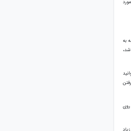
ورد
 به
شد،
نید
فتن
 روی
ه ای را زیاد