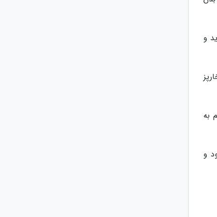
د و
عله ملایم گاز به مدت 15 دقیقه بخارپز
 به
د و