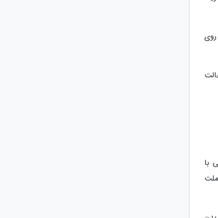
روی
الت
 با
ملت
بدن