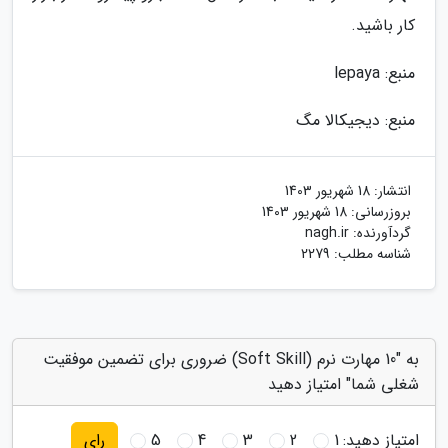
کار باشید.
منبع: lepaya
منبع: دیجیکالا مگ
انتشار:
18 شهریور 1403
بروزرسانی:
18 شهریور 1403
گردآورنده:
nagh.ir
شناسه مطلب: 2279
به "10 مهارت نرم (Soft Skill) ضروری برای تضمین موفقیت
شغلی شما" امتیاز دهید
امتیاز دهید:
1
2
3
4
5
رای