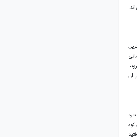
ند.
رین
اتی
وید
ید از آن
ارد
کوه
تید