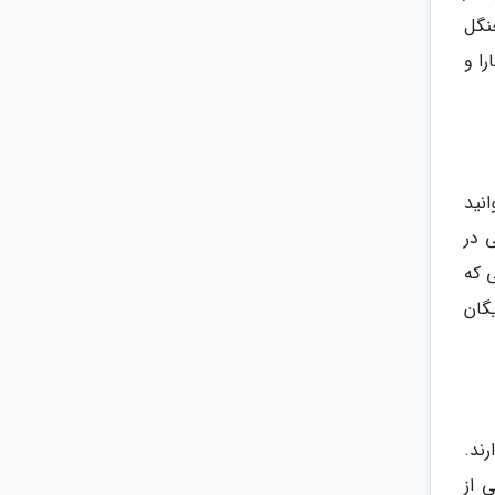
نگل
شت به آستارا و
نید
 در
ی که
گان
ند.
 از