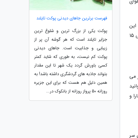
وای
فهرست برترین جاهای دیدنی پوکت تایلند
 این
پوکت یکی از بزرگ ترین و شلوغ ترین
قلعه باید هزار پله بالا بروید و خودتان را به بالای کوه برسانید. قیمت بلیط برای ایرانی ها 2500 تومان و برای اتباع خارجی 15
جزایر تایلند است که هر گوشه آن پر از
زیبایی و جذابیت است. جاهای دیدنی
پوکت کم نیست، به طوری که شاید کمتر
کسی باورش گردد یک شهر تا این مقدار
بتواند جاذبه های گردشگری داشته باشد! به
 می
همین دلیل هم هست که برای این جزیره
نید
روزانه 50 پرواز روزانه از بانکوک در...
را و
 سر