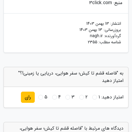
منبع: 3click.com
انتشار:
13 بهمن 1403
بروزرسانی:
13 بهمن 1403
گردآورنده:
nagh.ir
شناسه مطلب: 2355
به "فاصله قشم تا کیش؛ سفر هوایی، دریایی یا زمینی!؟"
امتیاز دهید
امتیاز دهید:
1
2
3
4
5
رای
دیدگاه های مرتبط با "فاصله قشم تا کیش؛ سفر هوایی،