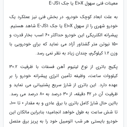
معینات فنی سهول E10X یا جک E-JS1
به علت ابعاد کوچک خودرو، در بخش فنی نیز عملکرد یک
خودرو شهری را از سهول E10X یا جک E-JS1 شاهد هستیم.
پیشرانه الکتریکی این خودرو حداکثر 60 اسب بخار قدرت و
150 نیوتن متر گشتاور آزاد می نماید که برای خودرویی با
وزن 1.2 کیلوگرم، چندان زیاد به نظر نمی رسد.
پکیج باتری از نوع لیتیوم آهن فسفات با ظرفیت 30.2
کیلووات ساعت، وظیفه تأمین انرژی پیشرانه خودرو را بر
عهده دارد. این باتری از شارژ سریع پشتیبانی می نماید و
ظرفیت آن در 42 دقیقه، از 30 درصد به 80 درصد می رسد.
بااین حال شارژ کامل باتری با برق عادی و به مقدار 0 تا 100،
تا شش ساعت به طول خواهد انجامید؛ بنابراین مالکان این
خودرو بایستی هر شب اتومبیل خود را به پریز برق متصل