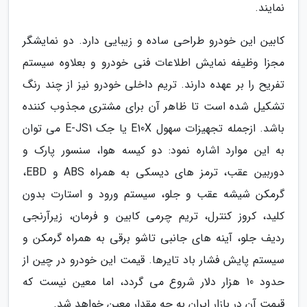
نمایند.
کابین این خودرو طراحی ساده و زیبایی دارد. دو نمایشگر
مجزا وظیفه نمایش اطلاعات فنی خودرو و بعلاوه سیستم
تفریح را بر عهده دارند. تریم داخلی خودرو نیز از چند رنگ
تشکیل شده است تا ظاهر آن برای مشتری مجذوب کننده
باشد. ازجمله تجهیزات سهول E10X یا جک E-JS1 می توان
به این موارد اشاره نمود: دو کیسه هوا، سنسور پارک و
دوربین عقب، ترمز های دیسکی به همراه ABS و EBD،
گرمکن شیشه عقب و جلو، سیستم ورود و استارت بدون
کلید، کروز کنترل، تریم چرمی کابین و فرمان، زیرآرنجی
ردیف جلو، آینه های جانبی تاشو برقی به همراه گرمکن و
سیستم پایش فشار باد تایرها. قیمت این خودرو در چین از
حدود 10 هزار دلار شروع می گردد، اما معین نیست که
قیمت آن در بازار ایران به چه مقدار معین خواهد شد.