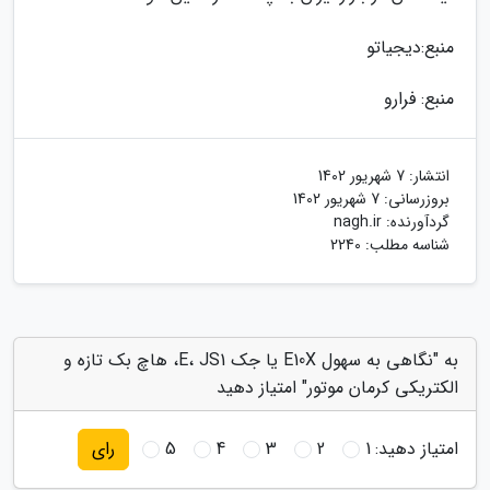
منبع:دیجیاتو
منبع: فرارو
انتشار:
7 شهریور 1402
بروزرسانی:
7 شهریور 1402
گردآورنده:
nagh.ir
شناسه مطلب: 2240
به "نگاهی به سهول E10X یا جک E، JS1، هاچ بک تازه و
الکتریکی کرمان موتور" امتیاز دهید
امتیاز دهید:
1
2
3
4
5
رای