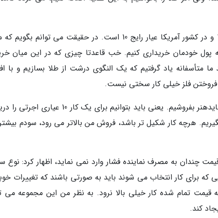
خلیلیان افزود: امروز عیار رایج طلا در کشور اروپا 14 و در کشور آمریکا عیار رایج 10 است. در حقیقت می توانم بگو
ا را به قیمت 800 هزار تومان به پول خودمان خریداری کنیم. خب قاعدتا چیزی که در این میان خ
ا متأسفانه یاد گرفتیم که یک النگوی درشت از طلا بسازیم و با افت
این کارشناس هنری بعلاوه گفت: ما در صنف مان بایدهنر بفروشیم. یعنی باید بتوانیم برای یک کار 10 ع
گیریم. هرچه کار شکیل تر باشد، فروش من بالاتر می رود، سودم بیشتر
ظ قیمت چندان به مصرف نماینده فشار وارد نمی نماید، اظهار کرد: نوع 
 که برای کار انتخاب می شوند باید به صورتی باشند که تغییرات خوبی
 قیمت تمام شده کار خیلی بالا نرود. به نظر من این مجموعه می تو
جاد کند.