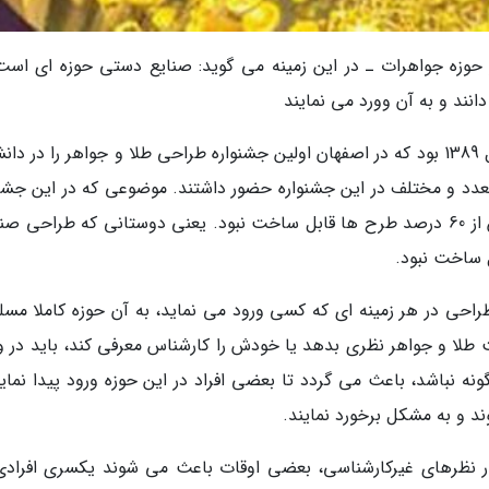
ر حوزه جواهرات ـ در این زمینه می گوید: صنایع دستی حوزه ای است
نند و به آن وورد می نمایند
او با ذکر مثالی سخنانش را چنین ادامه داد: ما سال 1389 بود که در اصفهان اولین جشنواره طراحی طلا و جواهر را در 
تعدد و مختلف در این جشنواره حضور داشتند. موضوعی که در این جشنو
خیلی نظر ما را به خود جلب کرد، این بود که بیش از 60 درصد طرح ها قابل ساخت نبود. یعنی دوستانی که طراحی
ل ساخت نبود.
 طراحی در هر زمینه ای که کسی ورود می نماید، به آن حوزه کاملا مسل
ت طلا و جواهر نظری بدهد یا خودش را کارشناس معرفی کند، باید در و
گونه نباشد، باعث می گردد تا بعضی افراد در این حوزه ورود پیدا نمای
د و به مشکل برخورد نمایند.
هار نظرهای غیرکارشناسی، بعضی اوقات باعث می شوند یکسری افرادی