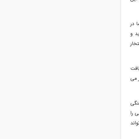
یم که ما در
رید و
خار
یاری اجرتی را دریافت
 می
سنگی
 را
اند