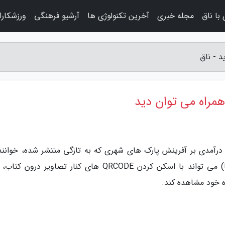
با ناق
مجله خبری
آخرین تکنولوژی ها
آرشیو فرهنگی
ورزشکارا
د - ناق
همراه می توان دید
: درآمدی بر آفرینش پارک های شهری که به تازگی منتشر شده، خواننده
استفاده از قابلیت های چندرسانه ای (مولتی مدیا) می تواند با اسکن کردن QRCODE های کنار تصاویر درو
ه خود مشاهده کند.