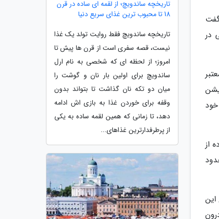
تاریخچه ساندویچ؛ از لقمه ای ساده در قرن
18 تا محبوب ترین غذای سریع دنیا
گفت
 در
تاریخچه ساندویچ فقط روایت تولد یک غذا
نیست، قصه سفری است از قرن ها پیش تا
امروز؛ از لحظه ای که شخصی به نام ارل
تبر
ساندویچ برای اولین بار نان و گوشت را
یکیشن
میان دو تکه نان گذاشت تا بتواند بدون
وقفه برای خوردن غذا به بازی اش ادامه
خود
دهد، تا زمانی که همین لقمه ساده به یکی
از پرطرفدارترین غذاهای...
 از
دود
این
رون