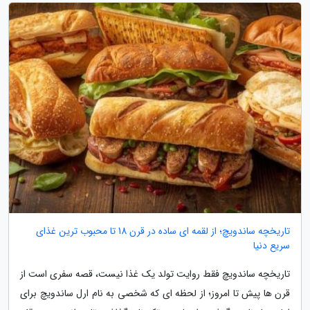
تاریخچه ساندویچ؛ از لقمه ای ساده در قرن 18 تا محبوب ترین غذای
سریع دنیا
تاریخچه ساندویچ فقط روایت تولد یک غذا نیست، قصه سفری است از
قرن ها پیش تا امروز؛ از لحظه ای که شخصی به نام ارل ساندویچ برای