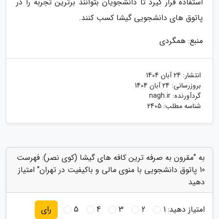
استفاده قرار گیرد تا دانشجویان بتوانند برترین تجربه را در
پاتوق های دانشجویی گیشا کسب کنند.
منبع: همگردی
انتشار:
24 آبان 1404
بروزرسانی:
24 آبان 1404
گردآورنده:
nagh.ir
شناسه مطلب: 2405
به "مقرون به صرفه ترین کافه های گیشا (کوی نصر): فهرست
10 پاتوق دانشجویی با منوی مالی و باکیفیت در تهران" امتیاز
دهید
امتیاز دهید:
1
2
3
4
5
رای