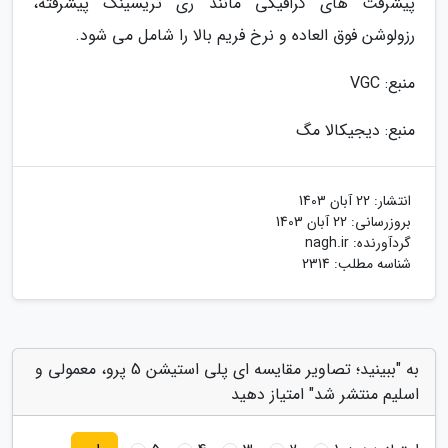
پیشرفت های گرافیکی مانند ری تریسینگ پیشرفته،
رزولوشن فوق العاده و نرخ فریم بالا را شامل می شود.
منبع: VGC
منبع: دیجیکالا مگ
انتشار:
22 آبان 1403
بروزرسانی:
22 آبان 1403
گردآورنده:
nagh.ir
شناسه مطلب: 2314
به "ببینید؛ تصاویر مقایسه ای پلی استیشن 5 پرو، معمولی و
اسلیم منتشر شد" امتیاز دهید