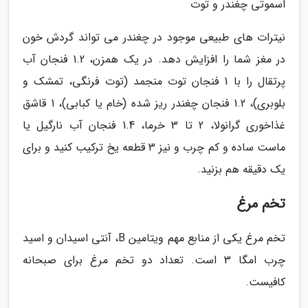
اسموتی چغندر و توت
نیترات های طبیعی موجود در چغندر می تواند گردش خون
در مغز شما را افزایش دهد. در یک همزن، 1.2 فنجان آب
پرتقال را با 1 فنجان توت منجمد (توت فرنگی، تمشک و
بلوبری)، 1.2 فنجان چغندر ریز شده (خام یا کبابی)، 1 قاشق
غذاخوری گرانولا، 2 تا 3 خرما، 1.4 فنجان آب نارگیل یا
ماست ساده و کم چرب و نیز 3 قطعه یخ ترکیب کنید و برای
یک دقیقه هم بزنید.
تخم مرغ
تخم مرغ یکی از منابع مهم ویتامین B، آنتی اسیدان و اسید
چرب امگا 3 است. تعداد دو تخم مرغ برای صبحانه
کافیست.