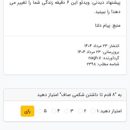
پیشنهاد دیدنی: ویدئو این 6 دقیقه زندگی شما را تغییر می
دهد! را ببینید.
منبع: پیام دلتا
انتشار:
23 مرداد 1404
بروزرسانی:
23 مرداد 1404
گردآورنده:
nagh.ir
شناسه مطلب: 2398
به "8 قدم تا داشتن شکمی صاف" امتیاز دهید
امتیاز دهید:
1
2
3
4
5
رای