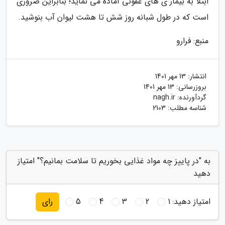
ابتلا به بیمار ی های عفونی آماده می نماید؛ بنابراین ضروری
است که در طول شبانه روز شش تا هشت لیوان آب بنوشید.
منبع: فرارو
انتشار:
13 مهر 1401
بروزرسانی:
13 مهر 1401
گردآورنده:
nagh.ir
شناسه مطلب: 2103
به "در پاییز چه مواد غذایی بخوریم تا سلامت بمانیم؟" امتیاز
دهید
امتیاز دهید:
1
2
3
4
5
رای