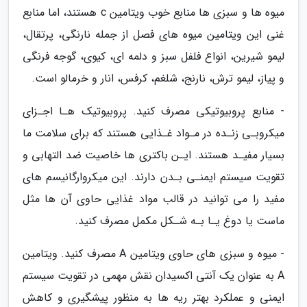
میوه ها و سبزی ها منابع خوب ویتامین c هستند، اما منابع
غنی این ویتامین میوه های فصل از جمله نارنگی، پرتقال،
لیمو شیرین، انواع فلفل سبز و دلمه ای، کیوی، گوجه فرنگی
و پیاز، لیمو ترش، نارنج، شلغم، کرفس، انار و خرمالو است.
- منابع پروبیوتیکی مصرف کنید. پروبیوتیک هـا اجـزای
میکروبـی زنـده در مـواد غـذایی هستند که برای سلامت ما
بسیار مفیـد هستند. ایـن باکتری ها خاصیت ضد التهابی و
تقویت سیستم ایمنـی بـدن دارند. این میکروارگانیسم های
مفید را می توانید در قالب مواد غذایی حاوی آن ها مثل
ماست یا دوغ یـا بـه شـکل مکمل مصرف کنید.
- میوه و سبزی های حاوی ویتامین A مصرف کنید. ویتامین
A به عنوان یک آنتی اکسیدان نقش مهمی در تقویت سیستم
ایمنی و عملکرد بهتر ریه ها به منظور پیشگیری و کاهش